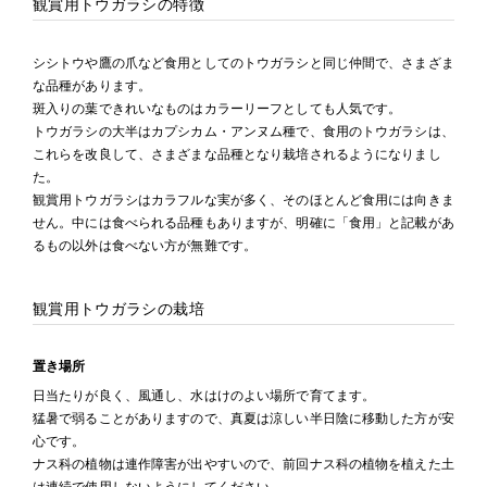
観賞用トウガラシの特徴
シシトウや鷹の爪など食用としてのトウガラシと同じ仲間で、さまざま
な品種があります。
斑入りの葉できれいなものはカラーリーフとしても人気です。
トウガラシの大半はカプシカム・アンヌム種で、食用のトウガラシは、
これらを改良して、さまざまな品種となり栽培されるようになりまし
た。
観賞用トウガラシはカラフルな実が多く、そのほとんど食用には向きま
せん。中には食べられる品種もありますが、明確に「食用」と記載があ
るもの以外は食べない方が無難です。
観賞用トウガラシの栽培
置き場所
日当たりが良く、風通し、水はけのよい場所で育てます。
猛暑で弱ることがありますので、真夏は涼しい半日陰に移動した方が安
心です。
ナス科の植物は連作障害が出やすいので、前回ナス科の植物を植えた土