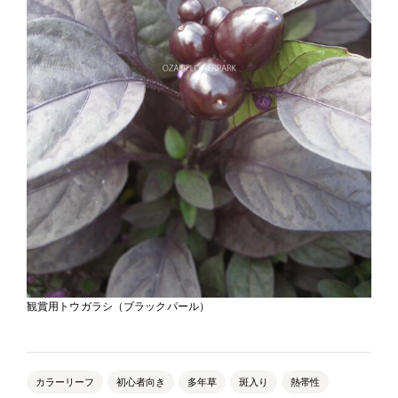
観賞用トウガラシ（ブラックパール）
カラーリーフ
初心者向き
多年草
斑入り
熱帯性