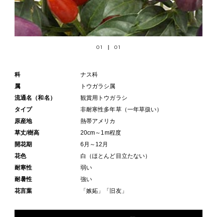
01
01
科
ナス科
属
トウガラシ属
流通名（和名）
観賞用トウガラシ
タイプ
非耐寒性多年草（一年草扱い）
原産地
熱帯アメリカ
草丈/樹高
20cm～1m程度
開花期
6月～12月
花色
白（ほとんど目立たない）
耐寒性
弱い
耐暑性
強い
花言葉
「嫉妬」「旧友」