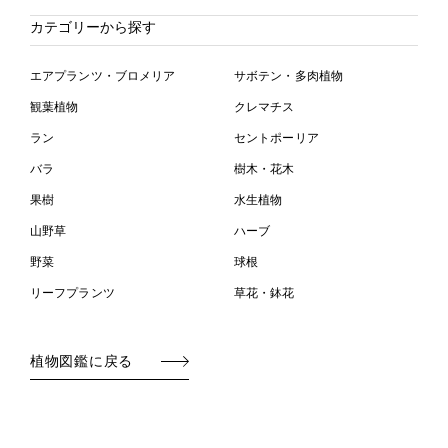
カテゴリーから探す
エアプランツ・ブロメリア
サボテン・多肉植物
観葉植物
クレマチス
ラン
セントポーリア
バラ
樹木・花木
果樹
水生植物
山野草
ハーブ
野菜
球根
リーフプランツ
草花・鉢花
植物図鑑に戻る