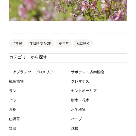
半常緑
半日陰でもOK
多年草
秋に咲く
カテゴリーから探す
エアプランツ・ブロメリア
サボテン・多肉植物
観葉植物
クレマチス
ラン
セントポーリア
バラ
樹木・花木
果樹
水生植物
山野草
ハーブ
野菜
球根