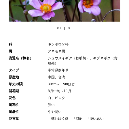
01
01
科
キンポウゲ科
属
アネモネ属
流通名（和名）
シュウメイギク（秋明菊）、キブネギク（貴
船菊）
タイプ
半常緑多年草
原産地
中国、台湾
草丈/樹高
30cm～1.5mほど
開花期
8月中旬～11月
花色
白、ピンク
耐寒性
強い
耐暑性
やや弱い
花言葉
「薄れゆく愛」「忍耐」「淡い思い」