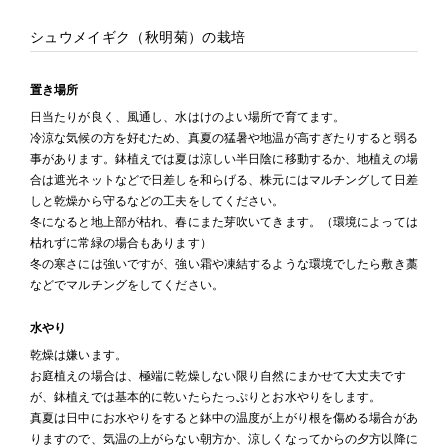
シュウメイギク（秋明菊）の栽培
置き場所
日当たりが良く、風通し、水はけのよい場所で育てます。
冷涼な気候の方を好むため、真夏の猛暑や地温が高すぎたりすると弱る
事があります。鉢植えでは夏は涼しい半日陰に移動するか、地植えの場
合は遮光ネットなどで日差しを和らげる、株元にはマルチングして日差
しと乾燥から守るなどの工夫をしてください。
冬になると地上部が枯れ、春にまた芽吹いてきます。（環境によっては
枯れずに常緑の場合もあります）
冬の寒さには強いですが、強い霜や凍結するような環境でしたら敷き藁
などでマルチングをしてください。
水やり
乾燥は嫌います。
お庭植えの場合は、極端に乾燥しない限り自然にまかせて大丈夫です
が、鉢植えでは基本的に乾いたらたっぷりとお水やりをします。
真夏は日中にお水やりをすると鉢中の温度が上がり根を傷める場合があ
りますので、気温の上がらない朝方か、涼しくなってからの夕方以降に