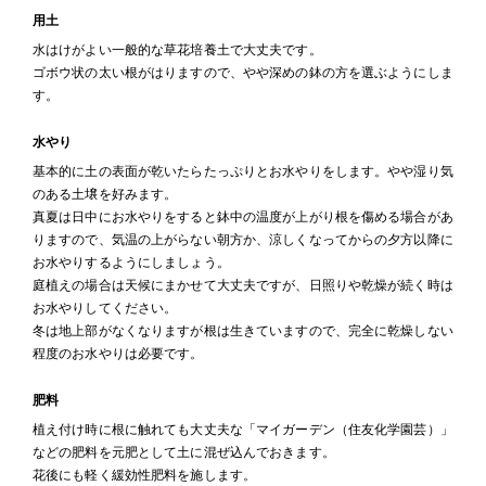
用土
水はけがよい一般的な草花培養土で大丈夫です。
ゴボウ状の太い根がはりますので、やや深めの鉢の方を選ぶようにしま
す。
水やり
基本的に土の表面が乾いたらたっぷりとお水やりをします。やや湿り気
のある土壌を好みます。
真夏は日中にお水やりをすると鉢中の温度が上がり根を傷める場合があ
りますので、気温の上がらない朝方か、涼しくなってからの夕方以降に
お水やりするようにしましょう。
庭植えの場合は天候にまかせて大丈夫ですが、日照りや乾燥が続く時は
お水やりしてください。
冬は地上部がなくなりますが根は生きていますので、完全に乾燥しない
程度のお水やりは必要です。
肥料
植え付け時に根に触れても大丈夫な「マイガーデン（住友化学園芸）」
などの肥料を元肥として土に混ぜ込んでおきます。
花後にも軽く緩効性肥料を施します。