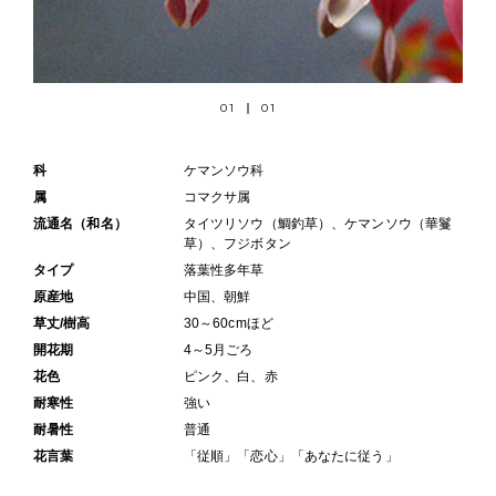
01
01
科
ケマンソウ科
属
コマクサ属
流通名（和名）
タイツリソウ（鯛釣草）、ケマンソウ（華鬘
草）、フジボタン
タイプ
落葉性多年草
原産地
中国、朝鮮
草丈/樹高
30～60cmほど
開花期
4～5月ごろ
花色
ピンク、白、赤
耐寒性
強い
耐暑性
普通
花言葉
「従順」「恋心」「あなたに従う」