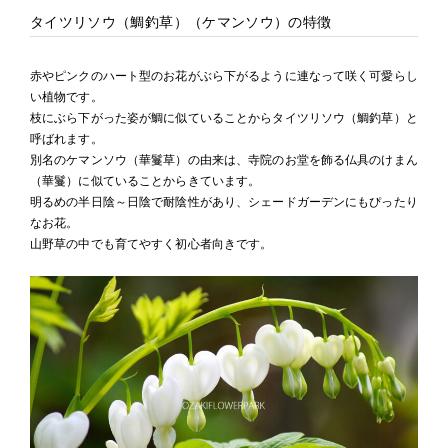
タイツリソウ（鯛釣草）（ケマンソウ）の特徴
赤やピンクのハート型のお花がぶら下がるように連なって咲く可愛らし
い植物です。
枝にぶら下がった姿が鯛に似ていることからタイツリソウ（鯛釣草）と
呼ばれます。
別名のケマンソウ（華鬘草）の由来は、寺院のお堂を飾る仏具のけまん
（華鬘）に似ていることからきています。
明るめの半日陰～日陰で耐陰性があり、シェードガーデンにもぴったり
なお花。
山野草の中でも育てやすく初心者向きです。