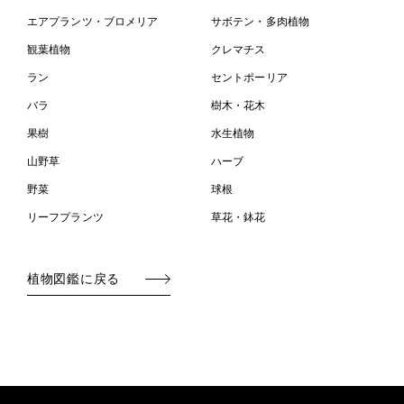
エアプランツ・ブロメリア
サボテン・多肉植物
観葉植物
クレマチス
ラン
セントポーリア
バラ
樹木・花木
果樹
水生植物
山野草
ハーブ
野菜
球根
リーフプランツ
草花・鉢花
植物図鑑に戻る