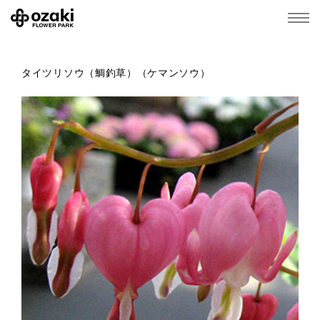
タイツリソウ（鯛釣草）（ケマンソウ）