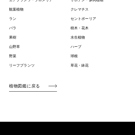
エアプランツ・ブロメリア
サボテン・多肉植物
観葉植物
クレマチス
ラン
セントポーリア
バラ
樹木・花木
果樹
水生植物
山野草
ハーブ
野菜
球根
リーフプランツ
草花・鉢花
植物図鑑に戻る