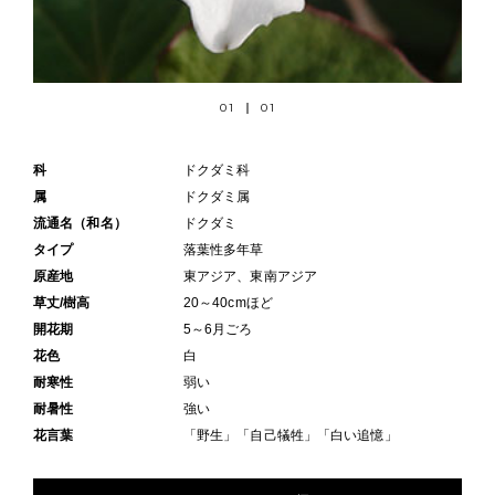
01
01
科
ドクダミ科
属
ドクダミ属
流通名（和名）
ドクダミ
タイプ
落葉性多年草
原産地
東アジア、東南アジア
草丈/樹高
20～40cmほど
開花期
5～6月ごろ
花色
白
耐寒性
弱い
耐暑性
強い
花言葉
「野生」「自己犠牲」「白い追憶」