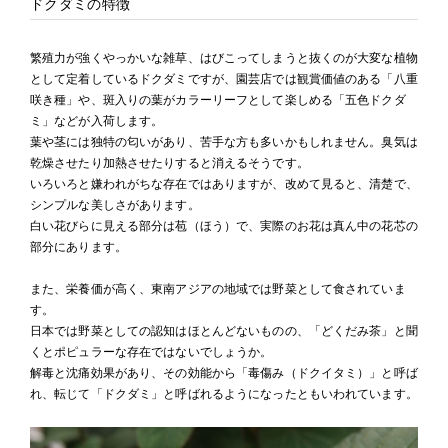
ドクダミの特徴
繁殖力が強くやっかいな雑草、はびこってしまうと抜くのが大変な植物
として定着しているドクダミですが、園芸店では観賞価値のある「八重
咲き種」や、斑入りの葉がカラーリーフとして楽しめる「五色ドクダ
ミ」などが入荷します。
葉や茎には独特の匂いがあり、苦手な方も多いかもしれません。臭気は
乾燥させたり加熱させたりすると消えるそうです。
いろいろと嫌われがちな存在ではありますが、改めて見ると、清楚で、
シンプルな美しさがあります。
白い花びらに見える部分は苞（ほう）で、実際のお花は真ん中の花芯の
部分にあります。
また、栄養価が高く、東南アジアの地域では野菜として食されていま
す。
日本では野菜としての認知はほとんどないものの、「どくだみ茶」と聞
くとポピュラーな存在ではないでしょうか。
解毒と沈痛効果があり、その効能から「毒傷み（ドクイタミ）」と呼ば
れ、転じて「ドクダミ」と呼ばれるようになったともいわれています。