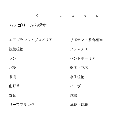
1
…
3
4
5
カテゴリーから探す
エアプランツ・ブロメリア
サボテン・多肉植物
観葉植物
クレマチス
ラン
セントポーリア
バラ
樹木・花木
果樹
水生植物
山野草
ハーブ
野菜
球根
リーフプランツ
草花・鉢花