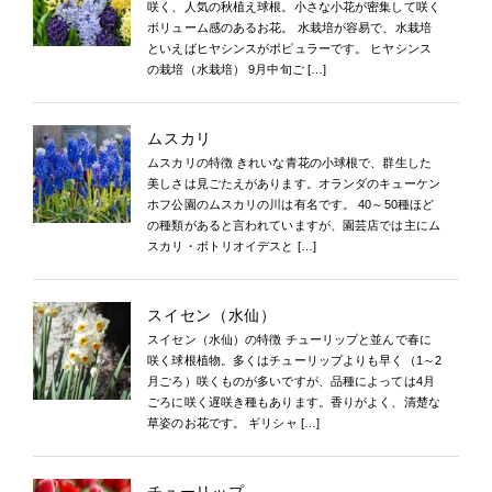
咲く、人気の秋植え球根。小さな小花が密集して咲く
ボリューム感のあるお花。 水栽培が容易で、水栽培
といえばヒヤシンスがポピュラーです。 ヒヤシンス
の栽培（水栽培） 9月中旬ご […]
ムスカリ
ムスカリの特徴 きれいな青花の小球根で、群生した
美しさは見ごたえがあります。オランダのキューケン
ホフ公園のムスカリの川は有名です。 40～50種ほど
の種類があると言われていますが、園芸店では主にム
スカリ・ボトリオイデスと […]
スイセン（水仙）
スイセン（水仙）の特徴 チューリップと並んで春に
咲く球根植物。多くはチューリップよりも早く（1～2
月ごろ）咲くものが多いですが、品種によっては4月
ごろに咲く遅咲き種もあります。香りがよく、清楚な
草姿のお花です。 ギリシャ […]