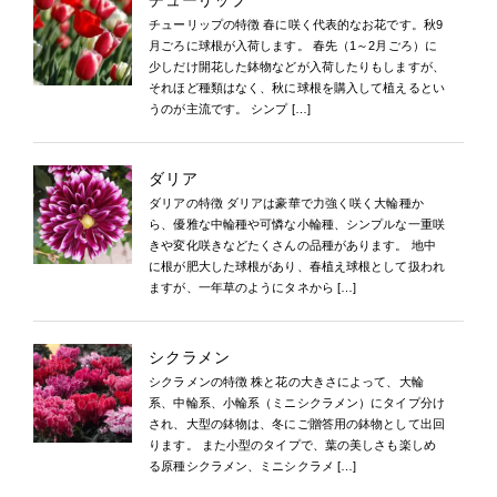
チューリップ
チューリップの特徴 春に咲く代表的なお花です。秋9
月ごろに球根が入荷します。 春先（1～2月ごろ）に
少しだけ開花した鉢物などが入荷したりもしますが、
それほど種類はなく、秋に球根を購入して植えるとい
うのが主流です。 シンプ […]
ダリア
ダリアの特徴 ダリアは豪華で力強く咲く大輪種か
ら、優雅な中輪種や可憐な小輪種、シンプルな一重咲
きや変化咲きなどたくさんの品種があります。 地中
に根が肥大した球根があり、春植え球根として扱われ
ますが、一年草のようにタネから […]
シクラメン
シクラメンの特徴 株と花の大きさによって、大輪
系、中輪系、小輪系（ミニシクラメン）にタイプ分け
され、大型の鉢物は、冬にご贈答用の鉢物として出回
ります。 また小型のタイプで、葉の美しさも楽しめ
る原種シクラメン、ミニシクラメ […]